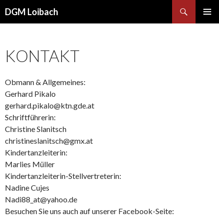
Suchen
DGM Loibach
ZUM INHALT SPRINGEN
PRIMÄR
MENÜ
KONTAKT
Obmann & Allgemeines:
Gerhard Pikalo
gerhard.pikalo@ktn.gde.at
Schriftführerin:
Christine Slanitsch
christineslanitsch@gmx.at
Kindertanzleiterin:
Marlies Müller
Kindertanzleiterin-Stellvertreterin:
Nadine Cujes
Nadi88_at@yahoo.de
Besuchen Sie uns auch auf unserer Facebook-Seite: