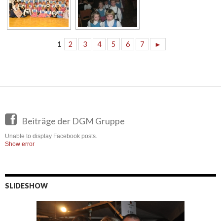
1
2
3
4
5
6
7
►
Beiträge der DGM Gruppe
Unable to display Facebook posts.
Show error
SLIDESHOW