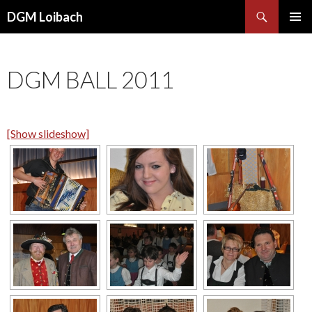
Suchen
DGM Loibach
ZUM INHALT SPRINGEN
PRIMÄR
MENÜ
DGM BALL 2011
[Show slideshow]